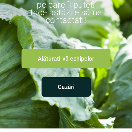
pe care îl puteți
face astăzi e să ne
contactați!
Alăturați-vă echipelor
Cazări