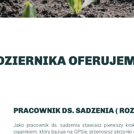
DZIERNIKA OFERUJE
PRACOWNIK DS. SADZENIA ( RO
Jako pracownik ds. sadzenia stawiasz pierwszy kro
ciągnikiem, który bazuje na GPSie, przenosisz skrzynk