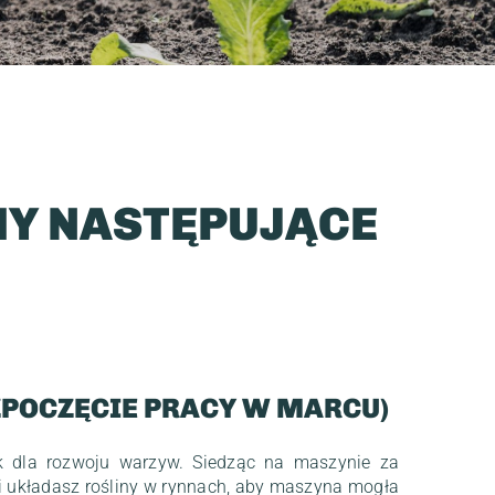
MY NASTĘPUJĄCE
ZPOCZĘCIE PRACY W MARCU)
k dla rozwoju warzyw. Siedząc na maszynie za
i i układasz rośliny w rynnach, aby maszyna mogła