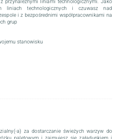
 z przynależnymi liniami technologicznymi. Jako
ch liniach technologicznych i czuwasz nad
espole i z bezpośrednimi współpracownikami na
ech grup
wojemu stanowisku
zialny(-a) za dostarczanie świeżych warzyw do
 wózku paletowym i zajmujesz się załadunkiem i